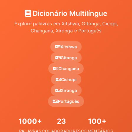
Dicionário Multilíngue
Explore palavras em Xitshwa, Gitonga, Cicopi,
Changana, Xironga e Português
Xitshwa
Gitonga
Changana
Cichopi
Xironga
Português
1000+
23
100+
PALAVRAS
COLABORADORES
COMENTÁRIOS