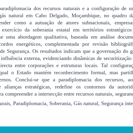
 paradiplomacia dos recursos naturais e a configuração de 
gás natural em Cabo Delgado, Moçambique, no quadro da
ender como a autuação de atores subnacionais, empresas
 exercício da soberania estatal em territórios estratégico
se uma abordagem qualitativa, baseada em análise documen
 acordos energéticos, complementada por revisão bibliogr
s de Segurança. Os resultados indicam que a governação do
 influência externa, evidenciando dinâmicas de securitização d
directa entre corporações e estruturas locais. Tal configur
 qual o Estado mantém reconhecimento formal, mas partilh
xternos. Conclui-se que a paradiplomacia dos recursos,
 alianças estratégicas, redefine os contornos da autorid
a compreender a intersecção entre recursos naturais, seguran
urais, Paradiplomacia, Soberania, Gás natural, Segurança inte