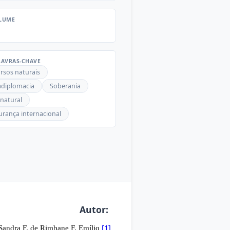
LUME
AVRAS-CHAVE
rsos naturais
adiplomacia
Soberania
natural
rança internacional
Autor:
[1]
Sandra F. de Rimbane F. Emílio