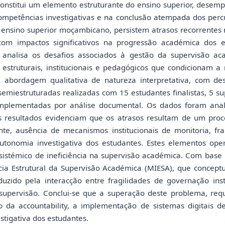
onstitui um elemento estruturante do ensino superior, desem
mpetências investigativas e na conclusão atempada dos percu
 ensino superior moçambicano, persistem atrasos recorrentes
 com impactos significativos na progressão académica dos e
udo analisa os desafios associados à gestão da supervisão 
es estruturais, institucionais e pedagógicos que condicionam 
ma abordagem qualitativa de natureza interpretativa, com d
semiestruturadas realizadas com 15 estudantes finalistas, 5 s
mplementadas por análise documental. Os dados foram anali
s resultados evidenciam que os atrasos resultam de um pro
nte, ausência de mecanismos institucionais de monitoria, fr
utonomia investigativa dos estudantes. Estes elementos op
istémico de ineficiência na supervisão académica. Com base 
cia Estrutural da Supervisão Académica (MIESA), que concept
uzido pela interacção entre fragilidades de governação inst
supervisão. Conclui-se que a superação deste problema, requ
o da accountability, a implementação de sistemas digitais 
stigativa dos estudantes.