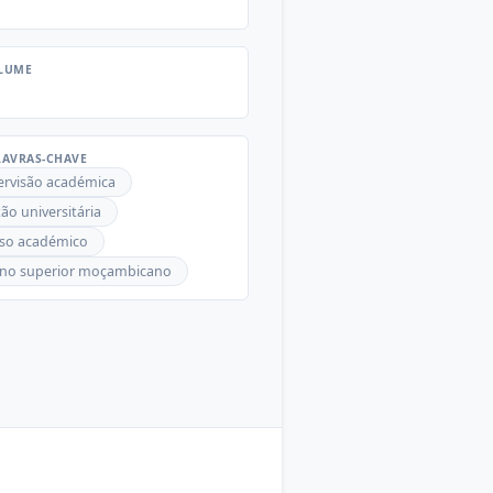
LUME
AVRAS-CHAVE
ervisão académica
ão universitária
aso académico
ino superior moçambicano