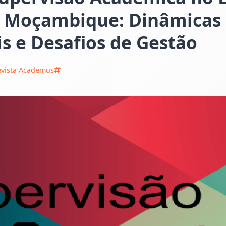
m Moçambique: Dinâmicas
is e Desafios de Gestão
evista Academus