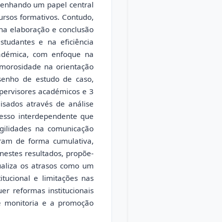
penhando um papel central
rsos formativos. Contudo,
 na elaboração e conclusão
studantes e na eficiência
académica, com enfoque na
a morosidade na orientação
esenho de estudo de caso,
upervisores académicos e 3
sados através de análise
cesso interdependente que
agilidades na comunicação
eram de forma cumulativa,
nestes resultados, propõe-
ualiza os atrasos como um
itucional e limitações nas
er reformas institucionais
de monitoria e a promoção