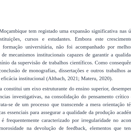
Moçambique tem registado uma expansão significativa nas ú
ituições, cursos e estudantes. Embora este cresciment
 formação universitária, não foi acompanhado por melhor
de mecanismos institucionais capazes de garantir a qualida
ínio da supervisão de trabalhos científicos. Como consequênc
 conclusão de monografias, dissertações e outros trabalhos
 eficácia institucional (Altbach, 2021; Materu, 2020).
 constitui um eixo estruturante do ensino superior, desemp
cias investigativas, na consolidação do pensamento crític
 Trata-se de um processo que transcende a mera orientação t
ticas essenciais para assegurar a qualidade da produção acadé
é frequentemente caracterizado por irregularidade no aco
morosidade na devolução de feedback, elementos que ten