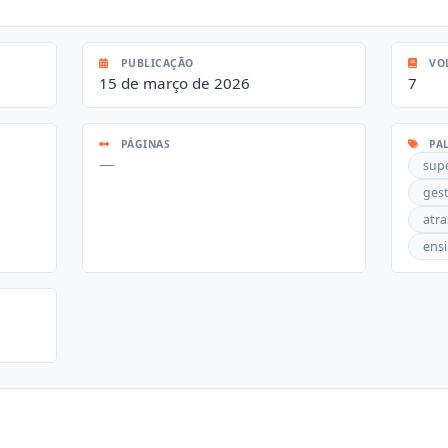
PUBLICAÇÃO
VO
15 de março de 2026
7
PÁGINAS
PAL
—
sup
gest
atr
ens