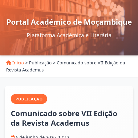
Portal Académico de Moçambique
Plataforma Acadêmica e Literária
Início
>
Publicação
>
Comunicado sobre VII Edição da
Revista Academus
PUBLICAÇÃO
Comunicado sobre VII Edição
da Revista Academus
6 de junho de 2026, 17:12