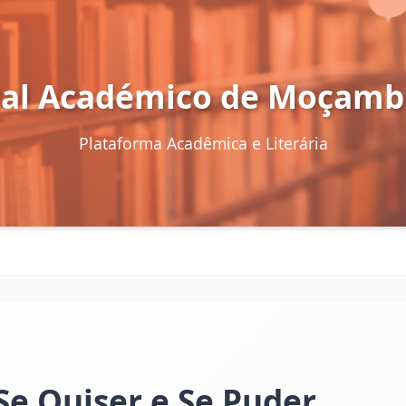
tal Académico de Moçamb
Plataforma Acadêmica e Literária
Se Quiser e Se Puder