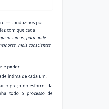
bro — conduz-nos por
, faz com que cada
e quem somos
,
para onde
melhores, mais conscientes
r e poder
.
ade íntima de cada um.
ar o preço do esforço, da
anha todo o processo de