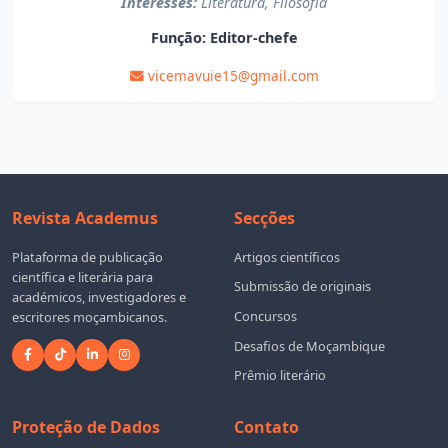
Interesses:
Literatura, Filosofía
Função:
Editor-chefe
vicemavuie15@gmail.com
Revista Academus
Secções
Plataforma de publicação
Artigos científicos
científica e literária para
Submissão de originais
académicos, investigadores e
Concursos
escritores moçambicanos.
Desafios de Moçambique
Prêmio literário
Proteção de Dados
Contato