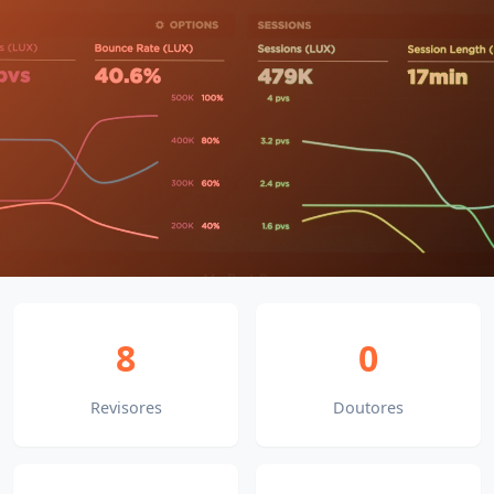
8
0
Revisores
Doutores