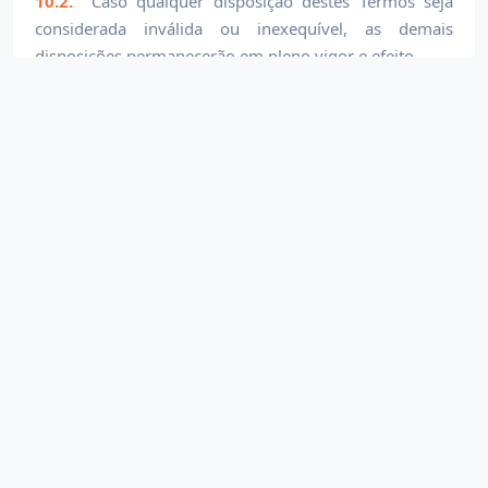
10.2.
Caso qualquer disposição destes Termos seja
considerada inválida ou inexequível, as demais
disposições permanecerão em pleno vigor e efeito.
10.3.
Estes Termos constituem o acordo completo
entre as Partes sobre a matéria aqui tratada,
substituindo todos os acordos anteriores.
10.4.
O endereço eletrónico fornecido pelo Utilizador
durante o registo será considerado o seu endereço
oficial para todos os efeitos legais e de comunicação.
Aceitação dos Termos e Condições
Ao proceder ao registo na Plataforma, o Utilizador
declara ter lido, compreendido e aceito