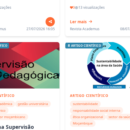
izações
0
13 visualizações
Ler mais
emus
27/07/2026 16:05
Revista Academus
08/07
ÍFICO
📄 ARTIGO CIENTÍFICO
NTÍFICO
ARTIGO CIENTÍFICO
cadémica
gestão universitária
sustentabilidade
mico
responsabilidade social interna
ior moçambicano
ética organizacional
sector da saú
Moçambique
na Supervisão