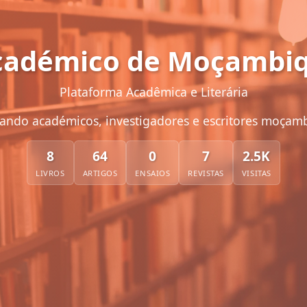
Académico de Moçambiq
Plataforma Acadêmica e Literária
ando académicos, investigadores e escritores moçam
8
64
0
7
2.5K
LIVROS
ARTIGOS
ENSAIOS
REVISTAS
VISITAS