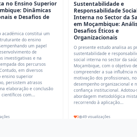
a no Ensino Superior
Sustentabilidade e
mbique: Dinâmicas
Responsabilidade Socia
onais e Desafios de
Interna no Sector da S
em Moçambique: Análi
Desafios Éticos e
o académica constitui um
Organizacionais
truturante do ensino
esempenhando um papel
O presente estudo analisa as p
desenvolvimento de
sustentabilidade e responsabil
s investigativas e na
social interna no sector da sa
tempada dos percursos
Moçambique, com o objetivo d
 Contudo, em diversos
compreender a sua influência 
 ensino superior
motivação dos profissionais, no
, persistem atrasos
desempenho organizacional e 
 na elaboração e conclusão
confiança institucional. Adotou
 científicos com...
abordagem metodológica mista
recorrendo à aplicação...
zações
0
49 visualizações
Ler mais