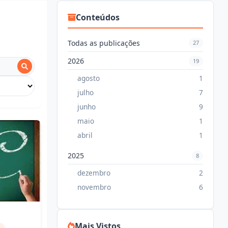
Conteúdos
Todas as publicações
27
2026
19
agosto
1
julho
7
junho
9
maio
1
abril
1
2025
8
dezembro
2
novembro
6
Mais Vistos