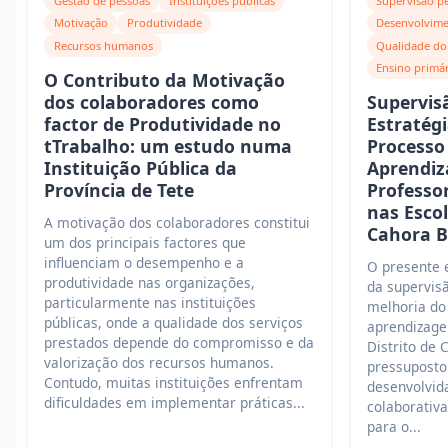
Gestão de pessoas
Instituições públicas
Supervisão p
Motivação
Produtividade
Desenvolvime
Recursos humanos
Qualidade do
Ensino primá
O Contributo da Motivação
dos colaboradores como
Supervis
factor de Produtividade no
Estratég
tTrabalho: um estudo numa
Processo
Instituição Pública da
Aprendiz
Província de Tete
Professo
nas Esco
A motivação dos colaboradores constitui
Cahora B
um dos principais factores que
influenciam o desempenho e a
O presente e
produtividade nas organizações,
da supervis
particularmente nas instituições
melhoria do
públicas, onde a qualidade dos serviços
aprendizage
prestados depende do compromisso e da
Distrito de 
valorização dos recursos humanos.
pressuposto
Contudo, muitas instituições enfrentam
desenvolvid
dificuldades em implementar práticas...
colaborativa
para o...