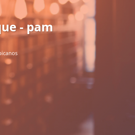
ue - pam
bicanos