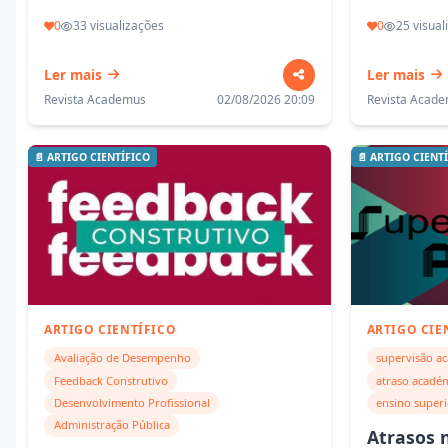
0
33 visualizações
0
25 visual
Ler mais
Ler mais
Revista Academus
02/08/2026 20:09
Revista Acad
📄 ARTIGO CIENTÍFICO
📄 ARTIGO CIENT
ARTIGO CIENTÍFICO
ARTIGO CIE
Avaliação de Desempenho
supervisão a
Feedback Construtivo
atraso acadé
Desenvolvimento Profissional
ensino super
Administração Pública
Atrasos 