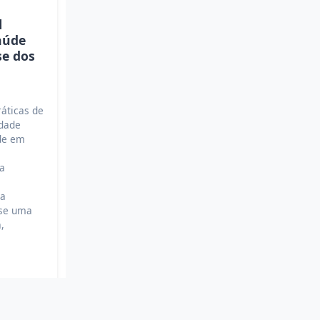
l
aúde
se dos
ráticas de
idade
úde em
e
na
na
-se uma
,