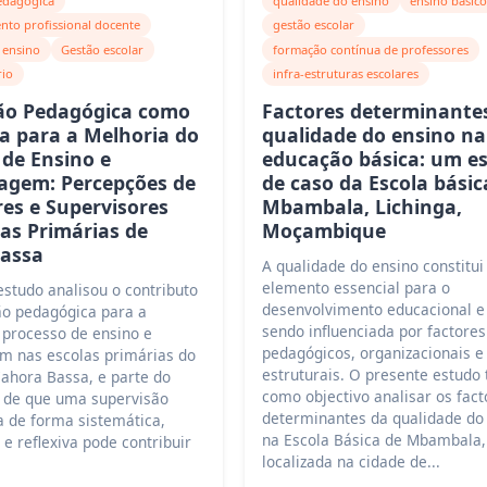
edagógica
qualidade do ensino
ensino básic
nto profissional docente
gestão escolar
 ensino
Gestão escolar
formação contínua de professores
rio
infra-estruturas escolares
ão Pedagógica como
Factores determinante
ia para a Melhoria do
qualidade do ensino na
 de Ensino e
educação básica: um e
agem: Percepções de
de caso da Escola básic
res e Supervisores
Mbambala, Lichinga,
las Primárias de
Moçambique
assa
A qualidade do ensino constitu
elemento essencial para o
studo analisou o contributo
desenvolvimento educacional e 
ão pedagógica para a
sendo influenciada por factores
 processo de ensino e
pedagógicos, organizacionais e 
m nas escolas primárias do
estruturais. O presente estudo 
Cahora Bassa, e parte do
como objectivo analisar os fact
 de que uma supervisão
determinantes da qualidade do
a de forma sistemática,
na Escola Básica de Mbambala,
 e reflexiva pode contribuir
localizada na cidade de...