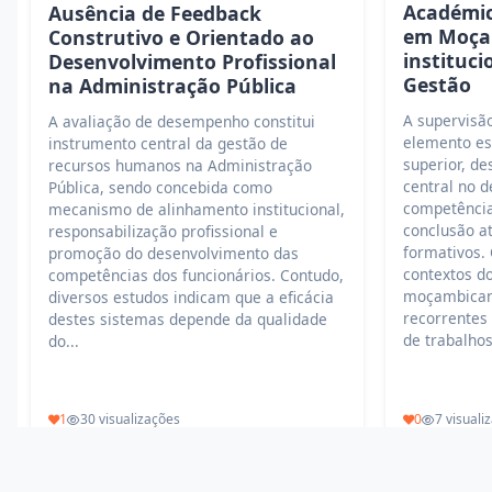
Académic
Ausência de Feedback
em Moça
Construtivo e Orientado ao
instituci
Desenvolvimento Profissional
Gestão
na Administração Pública
A supervisã
A avaliação de desempenho constitui
elemento es
instrumento central da gestão de
superior, d
recursos humanos na Administração
central no 
Pública, sendo concebida como
competência
mecanismo de alinhamento institucional,
conclusão a
responsabilização profissional e
formativos.
promoção do desenvolvimento das
contextos do
competências dos funcionários. Contudo,
moçambicano
diversos estudos indicam que a eficácia
recorrentes
destes sistemas depende da qualidade
de trabalhos
do...
1
30 visualizações
0
7 visuali
Ler mais
Ler mais