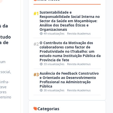
o
Sustentabilidade e
#1
Responsabilidade Social Interna no
Sector da Saúde em Moçambique:
Análise dos Desafios Éticos e
s da
Organizacionais
49 visualizações
Revista Academus
studo
a de
O Contributo da Motivação dos
#2
colaboradores como factor de
Produtividade no tTrabalho: um
estudo numa Instituição Pública da
Província de Tete
i um
33 visualizações
Revista Academus
social,
Ausência de Feedback Construtivo
#3
e Orientado ao Desenvolvimento
infra-
Profissional na Administração
Pública
teve
30 visualizações
Revista Academus
ores
 ensino
Categorias