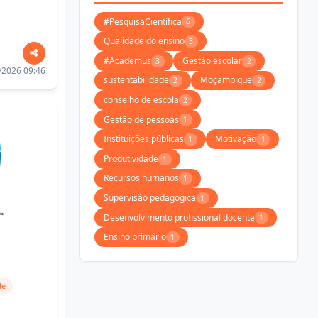
#PesquisaCientífica
6
Qualidade do ensino
3
#Academus
Gestão escolar
3
2
/2026 09:46
sustentabilidade
Moçambique
2
2
conselho de escola
2
Gestão de pessoas
1
Instituições públicas
Motivação
1
1
Produtividade
1
Recursos humanos
1
Supervisão pedagógica
1
Desenvolvimento profissional docente
1
Ensino primário
1
de