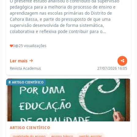
O presente estudo analisou o contributo da supervisão
pedagógica para a melhoria do processo de ensino e
aprendizagem nas escolas primárias do Distrito de
Cahora Bassa, e parte do pressuposto de que uma
supervisão desenvolvida de forma sistemática,
colaborativa e reflexiva pode contribuir para o...
0
25 visualizações
Ler mais
Revista Academus
27/07/2026 16:05
📄 ARTIGO CIENTÍFICO
ARTIGO CIENTÍFICO
qualidade do ensino
ensino básico
gestão escolar