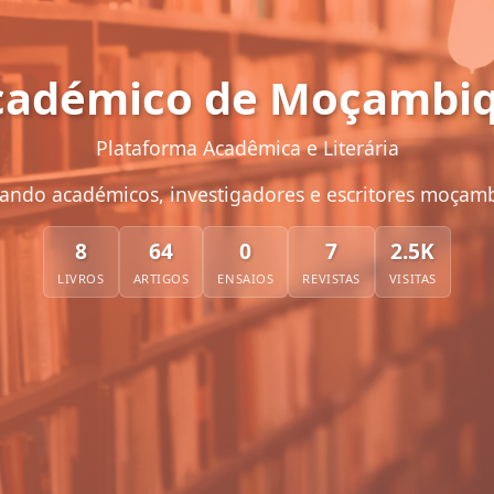
Académico de Moçambiq
Plataforma Acadêmica e Literária
ando académicos, investigadores e escritores moçam
8
64
0
7
2.5K
LIVROS
ARTIGOS
ENSAIOS
REVISTAS
VISITAS