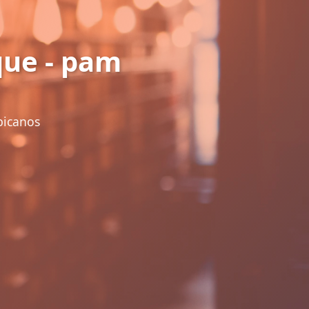
ue - pam
bicanos