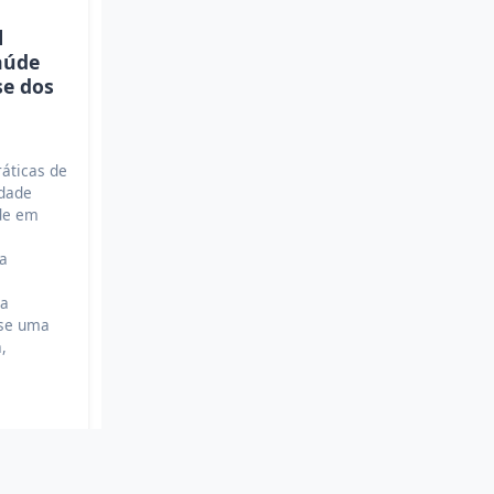
l
aúde
se dos
ráticas de
idade
úde em
e
na
na
-se uma
,