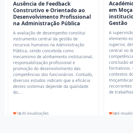
Académic
Ausência de Feedback
em Moça
Construtivo e Orientado ao
instituci
Desenvolvimento Profissional
Gestão
na Administração Pública
A supervisã
A avaliação de desempenho constitui
elemento es
instrumento central da gestão de
superior, d
recursos humanos na Administração
central no 
Pública, sendo concebida como
competência
mecanismo de alinhamento institucional,
conclusão a
responsabilização profissional e
formativos.
promoção do desenvolvimento das
contextos do
competências dos funcionários. Contudo,
moçambicano
diversos estudos indicam que a eficácia
recorrentes
destes sistemas depende da qualidade
de trabalhos
do...
1
30 visualizações
0
6 visuali
Ler mais
Ler mais