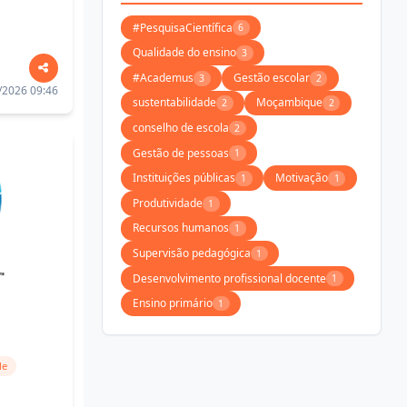
#PesquisaCientífica
6
Qualidade do ensino
3
#Academus
Gestão escolar
3
2
/2026 09:46
sustentabilidade
Moçambique
2
2
conselho de escola
2
Gestão de pessoas
1
Instituições públicas
Motivação
1
1
Produtividade
1
Recursos humanos
1
Supervisão pedagógica
1
Desenvolvimento profissional docente
1
Ensino primário
1
de