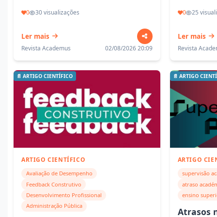
0
30 visualizações
0
25 visual
Ler mais
Ler mais
Revista Academus
02/08/2026 20:09
Revista Acad
📄 ARTIGO CIENTÍFICO
📄 ARTIGO CIENT
ARTIGO CIENTÍFICO
ARTIGO CIE
Avaliação de Desempenho
supervisão a
Feedback Construtivo
atraso acadé
Desenvolvimento Profissional
ensino super
Administração Pública
Atrasos 