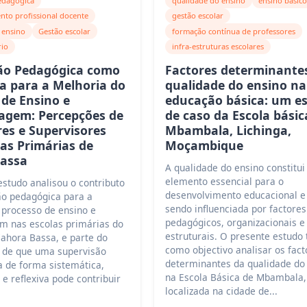
edagógica
qualidade do ensino
ensino básic
nto profissional docente
gestão escolar
 ensino
Gestão escolar
formação contínua de professores
rio
infra-estruturas escolares
ão Pedagógica como
Factores determinante
ia para a Melhoria do
qualidade do ensino na
 de Ensino e
educação básica: um e
agem: Percepções de
de caso da Escola básic
res e Supervisores
Mbambala, Lichinga,
las Primárias de
Moçambique
assa
A qualidade do ensino constitu
elemento essencial para o
studo analisou o contributo
desenvolvimento educacional e 
ão pedagógica para a
sendo influenciada por factores
 processo de ensino e
pedagógicos, organizacionais e 
m nas escolas primárias do
estruturais. O presente estudo 
Cahora Bassa, e parte do
como objectivo analisar os fact
 de que uma supervisão
determinantes da qualidade do
a de forma sistemática,
na Escola Básica de Mbambala,
 e reflexiva pode contribuir
localizada na cidade de...