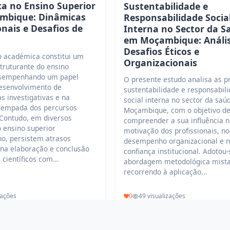
a no Ensino Superior
Sustentabilidade e
mbique: Dinâmicas
Responsabilidade Socia
onais e Desafios de
Interna no Sector da S
em Moçambique: Análi
Desafios Éticos e
o académica constitui um
Organizacionais
truturante do ensino
esempenhando um papel
O presente estudo analisa as p
desenvolvimento de
sustentabilidade e responsabil
s investigativas e na
social interna no sector da sa
tempada dos percursos
Moçambique, com o objetivo d
 Contudo, em diversos
compreender a sua influência 
 ensino superior
motivação dos profissionais, no
, persistem atrasos
desempenho organizacional e 
 na elaboração e conclusão
confiança institucional. Adotou
 científicos com...
abordagem metodológica mista
recorrendo à aplicação...
zações
0
49 visualizações
Ler mais