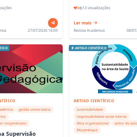
izações
0
13 visualizações
Ler mais
emus
27/07/2026 16:05
Revista Academus
08/07
ÍFICO
📄 ARTIGO CIENTÍFICO
NTÍFICO
ARTIGO CIENTÍFICO
cadémica
gestão universitária
sustentabilidade
mico
responsabilidade social interna
ior moçambicano
ética organizacional
sector da saú
Moçambique
na Supervisão