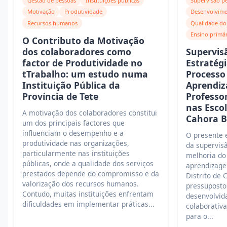
Gestão de pessoas
Instituições públicas
Supervisão p
Motivação
Produtividade
Desenvolvime
Recursos humanos
Qualidade do
Ensino primá
O Contributo da Motivação
dos colaboradores como
Supervis
factor de Produtividade no
Estratég
tTrabalho: um estudo numa
Processo
Instituição Pública da
Aprendiz
Província de Tete
Professo
nas Esco
A motivação dos colaboradores constitui
Cahora B
um dos principais factores que
influenciam o desempenho e a
O presente e
produtividade nas organizações,
da supervis
particularmente nas instituições
melhoria do
públicas, onde a qualidade dos serviços
aprendizage
prestados depende do compromisso e da
Distrito de 
valorização dos recursos humanos.
pressuposto
Contudo, muitas instituições enfrentam
desenvolvid
dificuldades em implementar práticas...
colaborativa
para o...