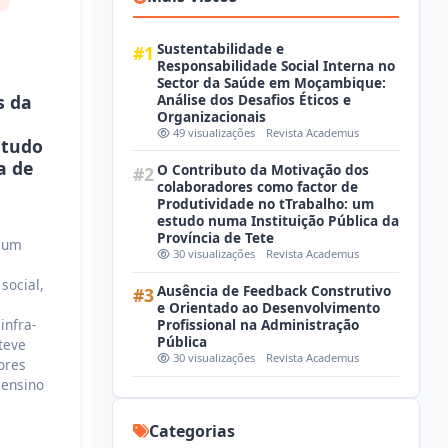
o
Sustentabilidade e
#1
Responsabilidade Social Interna no
Sector da Saúde em Moçambique:
Análise dos Desafios Éticos e
s da
Organizacionais
49 visualizações
Revista Academus
studo
a de
O Contributo da Motivação dos
#2
colaboradores como factor de
Produtividade no tTrabalho: um
estudo numa Instituição Pública da
Província de Tete
i um
30 visualizações
Revista Academus
social,
Ausência de Feedback Construtivo
#3
e Orientado ao Desenvolvimento
infra-
Profissional na Administração
Pública
teve
30 visualizações
Revista Academus
ores
 ensino
Categorias