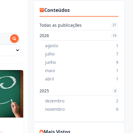
Conteúdos
Todas as publicações
27
2026
19
agosto
1
julho
7
junho
9
maio
1
abril
1
2025
8
dezembro
2
novembro
6
Mais Vistos